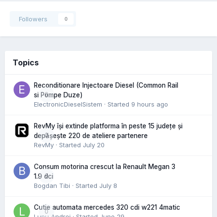
Followers
0
Topics
Reconditionare Injectoare Diesel (Common Rail
0
si Pompe Duze)
ElectronicDieselSistem
· Started
9 hours ago
RevMy își extinde platforma în peste 15 județe și
0
depășește 220 de ateliere partenere
RevMy
· Started
July 20
Consum motorina crescut la Renault Megan 3
0
1.9 dci
Bogdan Tibi
· Started
July 8
Cutie automata mercedes 320 cdi w221 4matic
0
Lupu Andrei
· Started
June 29